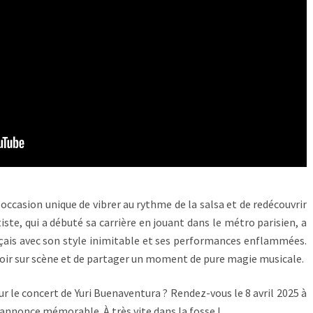
 occasion unique de vibrer au rythme de la salsa et de redécouvrir
tiste, qui a débuté sa carrière en jouant dans le métro parisien, a
nçais avec son style inimitable et ses performances enflammées.
oir sur scène et de partager un moment de pure magie musicale.
our le concert de Yuri Buenaventura ? Rendez-vous le 8 avril 2025 à
s’annonce mémorable. À très vite dans la fosse !