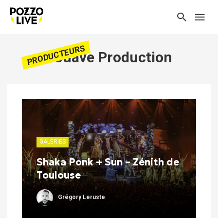
PRODUCTEURS
Zouave Production
GALERIES
Shaka Ponk + Sun – Zénith de
Toulouse
Grégory Leruste