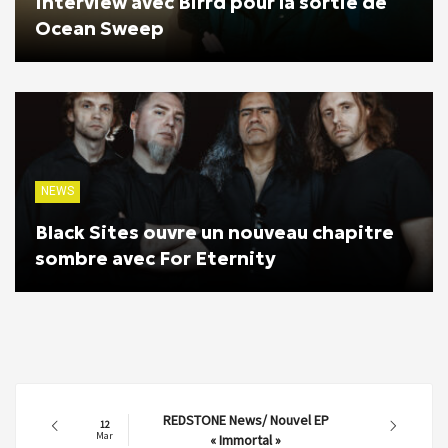
Interview avec Birrd pour la sortie de
Ocean Sweep
NEWS
Black Sites ouvre un nouveau chapitre
sombre avec For Eternity
DRAKKFEST METAL FEST
11
Mar
News/Running Order