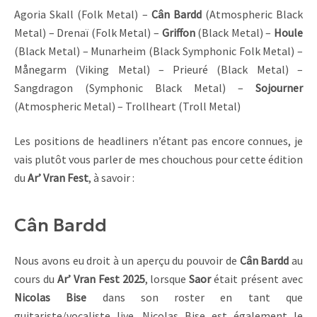
Agoria Skall (Folk Metal) –
Cân Bardd
(Atmospheric Black
Metal) – Drenaï (Folk Metal) –
Griffon
(Black Metal) –
Houle
(Black Metal) – Munarheim (Black Symphonic Folk Metal) –
Månegarm (Viking Metal) – Prieuré (Black Metal) –
Sangdragon (Symphonic Black Metal) –
Sojourner
(Atmospheric Metal) – Trollheart (Troll Metal)
Les positions de headliners n’étant pas encore connues, je
vais plutôt vous parler de mes chouchous pour cette édition
du
Ar’ Vran Fest
, à savoir :
Cân Bardd
Nous avons eu droit à un aperçu du pouvoir de
Cân Bardd
au
cours du
Ar’ Vran Fest 2025
, lorsque
Saor
était présent avec
Nicolas Bise
dans son roster en tant que
guitariste/vocaliste live. Nicolas Bise est également le