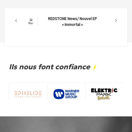
P
DRAKKFEST METAL FEST
11
Mar
News/Running Order
Ils nous font confiance