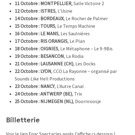
11 Octobre : MONTPELLIER
, Salle Victoire 2
12 Octobre : ISTRES
, L’Usine
14 Octobre : BORDEAUX
, Le Rocher de Palmer
15 Octobre : TOURS
, Le Temps Machine
16 Octobre : LE MANS
, Les Saulnières
17 Octobre : RIS ORANGIS
, Le Plan
18 Octobre : OIGNIES
, Le Métaphone – Le 9-9Bis
19 Octobre : BESANCON
, La Rodia
21 Octobre : LAUSANNE (CH)
, Les Docks
22 Octobre : LYON
, CCO La Rayonne – organisé par
Sounds Like Hell Productions
23 Octobre : NANCY
, L’Autre Canal
24 Octobre : ANTWERP (BE)
, Trix
25 Octobre : NIJMEGEN (NL)
, Doornroosje
Billetterie
Voir le lien Fnac Spectacles après l’affiche ci-dessous !