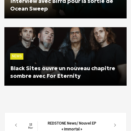
Interview avec Birrd pour la sortie de
Ocean Sweep
NEWS
Black Sites ouvre un nouveau chapitre
sombre avec For Eternity
REDSTONE News/ Nouvel EP
12
Mar
« Immortal »