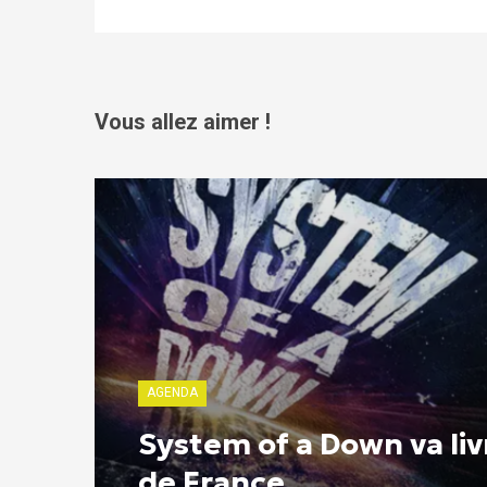
Vous allez aimer !
AGENDA
System of a Down va liv
de France