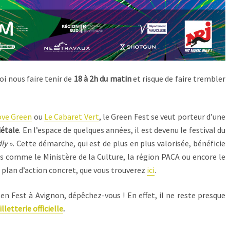
i nous faire tenir de
18 à 2h du matin
et risque de faire trembler
ove Green
ou
Le Cabaret Vert
, le Green Fest se veut porteur d’une
iétale
. En l’espace de quelques années, il est devenu le festival du
dly
». Cette démarche, qui est de plus en plus valorisée, bénéficie
es comme le Ministère de la Culture, la région PACA ou encore le
 plan d’action concret, que vous trouverez
ici
.
een Fest à Avignon, dépêchez-vous ! En effet, il ne reste presque
illetterie officielle
.