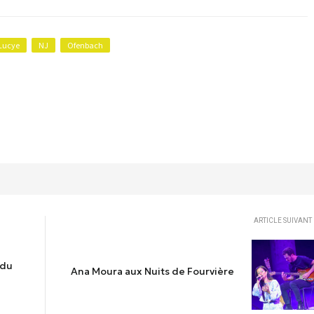
Lucye
NJ
Ofenbach
ARTICLE SUIVANT
 du
Ana Moura aux Nuits de Fourvière