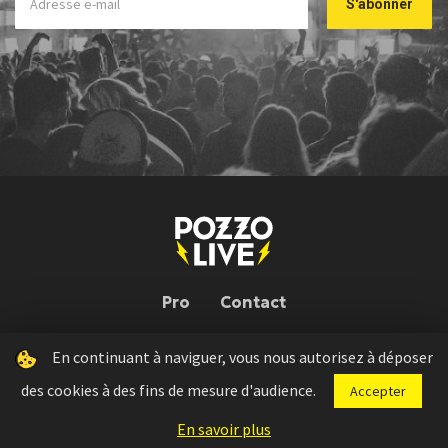
Pro
Contact
En continuant à naviguer, vous nous autorisez à déposer
Pozzo Live © 2026 | Conception : Pozzo Team, avec l'aide de
Bloop
des cookies à des fins de mesure d'audience.
Accepter
Press kit
Règlement concours
Mentions légales
En savoir plus