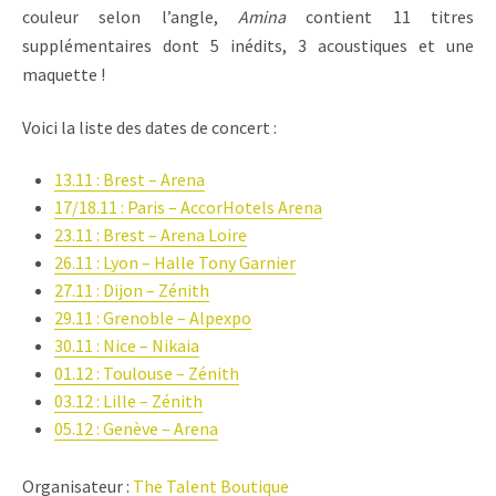
couleur selon l’angle,
Amina
contient 11 titres
supplémentaires dont 5 inédits, 3 acoustiques et une
maquette !
Voici la liste des dates de concert :
13.11 : Brest – Arena
17/18.11 : Paris – AccorHotels Arena
23.11 : Brest – Arena Loire
26.11 : Lyon – Halle Tony Garnier
27.11 : Dijon – Zénith
29.11 : Grenoble – Alpexpo
30.11 : Nice – Nikaia
01.12 : Toulouse – Zénith
03.12 : Lille – Zénith
05.12 : Genève – Arena
Organisateur :
The Talent Boutique