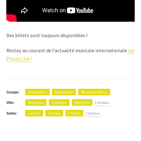
Des billets sont toujours disponibles !
Restez au courant de l’actualité musicale internationale
sur
Pozzo Live !
Groupe :
Manigance
Nightmare
Rhapsody of Fire
Bordeaux
Grenoble
Marseille
3 de plus..
Ville :
Jas Ros
L'Ampli
L'Iliade
2 de plus..
Salles :