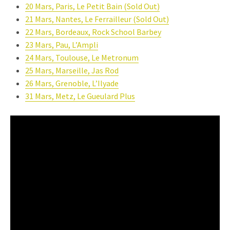
20 Mars, Paris, Le Petit Bain (Sold Out)
21 Mars, Nantes, Le Ferrailleur (Sold Out)
22 Mars, Bordeaux, Rock School Barbey
23 Mars, Pau, L’Ampli
24 Mars, Toulouse, Le Metronum
25 Mars, Marseille, Jas Rod
26 Mars, Grenoble, L’Ilyade
31 Mars, Metz, Le Gueulard Plus