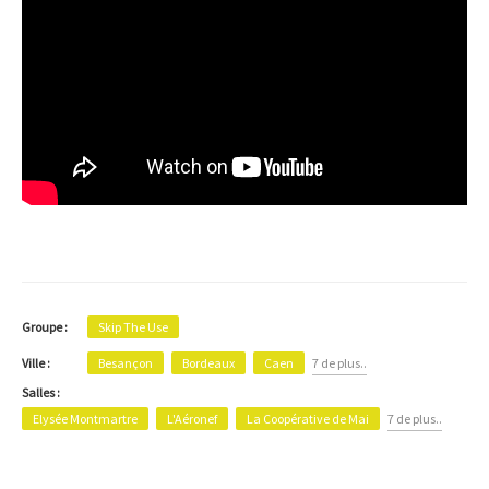
Groupe :
Skip The Use
Besançon
Bordeaux
Caen
7 de plus..
Ville :
Salles :
Elysée Montmartre
L'Aéronef
La Coopérative de Mai
7 de plus..