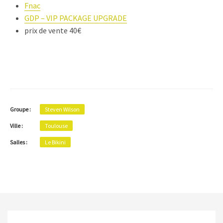
Fnac
GDP – VIP PACKAGE UPGRADE
prix de vente 40€
Groupe :
Steven Wilson
Ville :
Toulouse
Salles :
Le Bikini