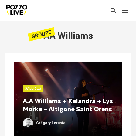
GROUPE
AA Williams
GALERIES
A.A Williams + Kalandra + Lys
Morke – Altigone Saint Orens
Grégory Leruste