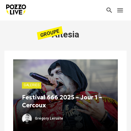
GROUPE
Altesia
GALERIES
Festival 666 2025 – Jour 1 –
Cercoux
Grégory Leruste