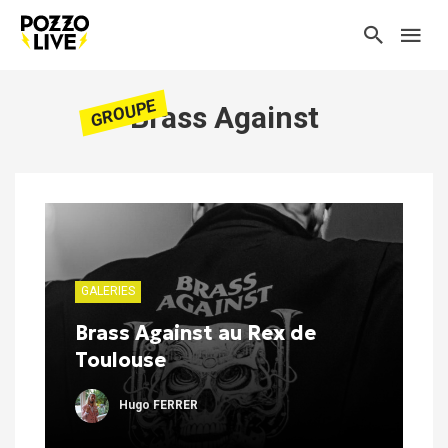
GROUPE
Brass Against
GALERIES
Brass Against au Rex de
Toulouse
Hugo FERRER