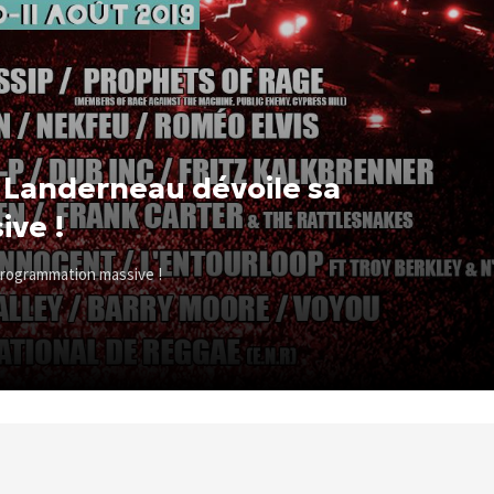
s Landerneau dévoile sa
ve !
programmation massive !