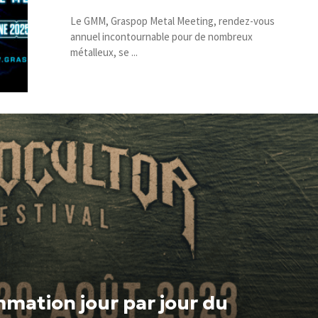
Le GMM, Graspop Metal Meeting, rendez-vous
annuel incontournable pour de nombreux
métalleux, se ...
mation jour par jour du