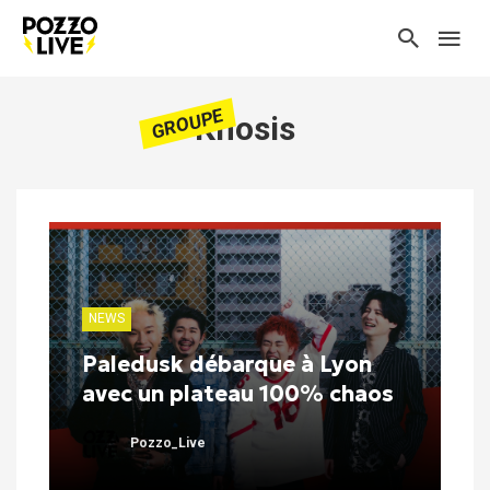
GROUPE
Knosis
NEWS
Paledusk débarque à Lyon
avec un plateau 100% chaos
Pozzo_Live