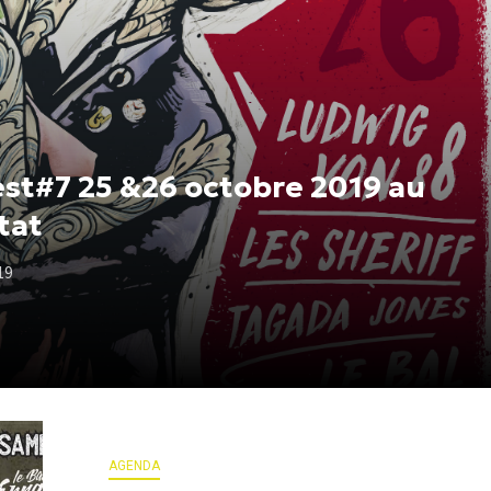
t#7 25 &26 octobre 2019 au
tat
19
AGENDA