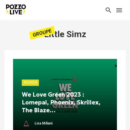
GROUPE
Little Simz
AGENDA
We Love Green 2023 :
Lomepal, Phoenix, Skrillex,
The Blaze…
Lisa Miliani