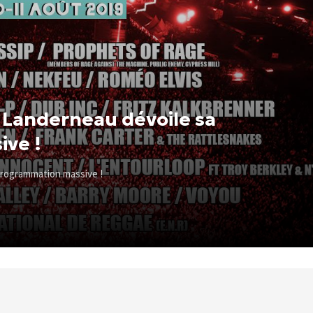
s Landerneau dévoile sa
ve !
programmation massive !