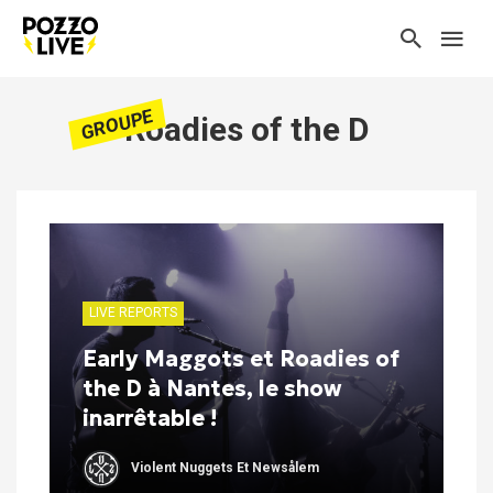
GROUPE
Roadies of the D
LIVE REPORTS
Early Maggots et Roadies of
the D à Nantes, le show
inarrêtable !
Violent Nuggets Et Newsålem