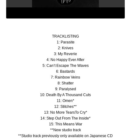
TRACKLISTING
1: Parasite
2: Knives
3: My Reverie
4: No Happy Ever After
5: Can’t Escape The Waves
6: Bastards
7: Rainbow Veins
8: Shatter
9: Paralysed
10: Death By A Thousand Cuts
11: Omen*
12: Stitches**
13: No More TearsTo Cry*
14: Step Out From The Inside*
15: This Means War
**New studio track
**Studio track previously only available on Japanese CD