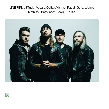
LINE-UPMatt Tuck –Vocals, GuitarsMichael Paget–GuitarsJamie
Mathias –BassJason Bowld -Drums