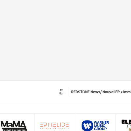
12
REDSTONE News/ Nouvel EP « Immorta
Mar