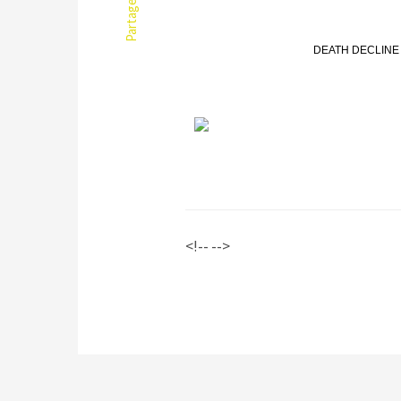
Partager
DEATH DECLINE Ne
<!-- -->