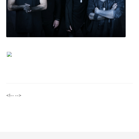
<!-- -->