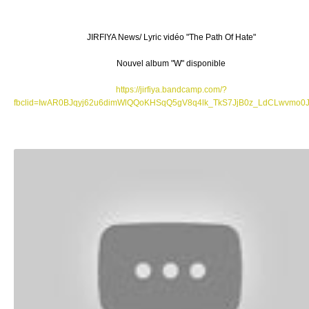
JIRFIYA News/ Lyric vidéo "The Path Of Hate"
Nouvel album "W" disponible
https://jirfiya.bandcamp.com/?
fbclid=IwAR0BJqyj62u6dimWlQQoKHSqQ5gV8q4lk_TkS7JjB0z_LdCLwvmo0J