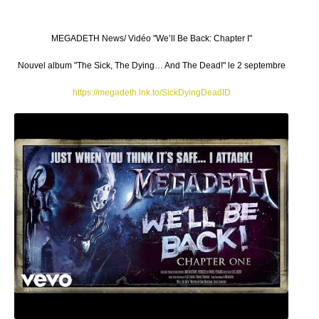
MEGADETH News/ Vidéo "We’ll Be Back: Chapter I"
Nouvel album "The Sick, The Dying… And The Dead!" le 2 septembre
https://megadeth.lnk.to/SickDyingDeadID