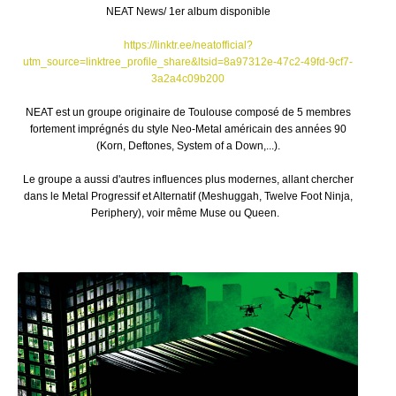
NEAT News/ 1er album disponible
https://linktr.ee/neatofficial?
utm_source=linktree_profile_share&ltsid=8a97312e-47c2-49fd-9cf7-
3a2a4c09b200
NEAT est un groupe originaire de Toulouse composé de 5 membres
fortement imprégnés du style Neo-Metal américain des années 90
(Korn, Deftones, System of a Down,...).
Le groupe a aussi d'autres influences plus modernes, allant chercher
dans le Metal Progressif et Alternatif (Meshuggah, Twelve Foot Ninja,
Periphery), voir même Muse ou Queen.