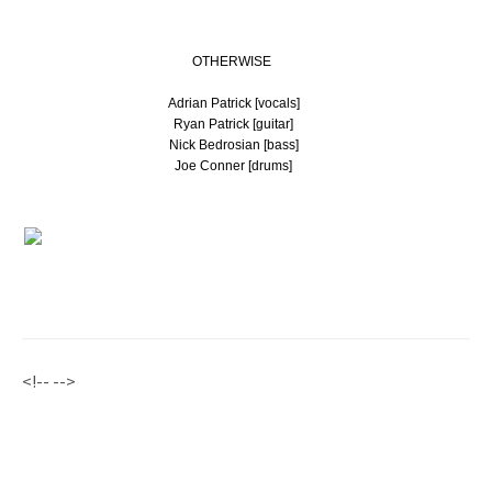
OTHERWISE
Adrian Patrick [vocals]
Ryan Patrick [guitar]
Nick Bedrosian [bass]
Joe Conner [drums]
<!-- -->