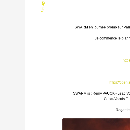
Partager
SWARM en journée promo sur Paris 
Je commence le plannin
http
https://open
SWARM is : Rémy PAUCK - Lead Vo
Guitar/Vocals 
Regardez 