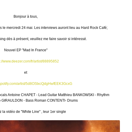
Bonjour à tous,
le mercredi 24 mai. Les interviews auront lieu au Hard Rock Café;
g dès à présent, veuillez me faire savoir si intéressé.
Nouvel EP "Mad In France"
s://www.deezer.com/fr/artist/88895852
et
.spotify.com/artist/5d8OStxcQdgHwfEEK3GcxG
cals Antoine CHAPET - Lead Guitar Matthieu BANKOWSKI - Rhythm
Flo GIRAULDON - Bass Roman CONTENTI- Drums
la vidéo de "White Line" , leur 1er single