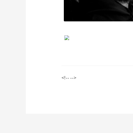
<!-- -->