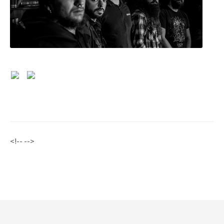
<!-- -->