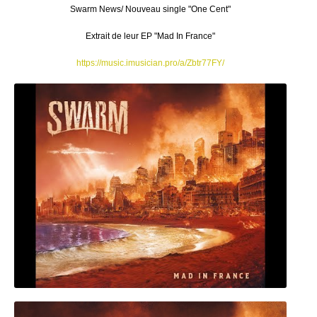
Swarm News/ Nouveau single "One Cent"
Extrait de leur EP "Mad In France"
https://music.imusician.pro/a/Zbtr77FY/