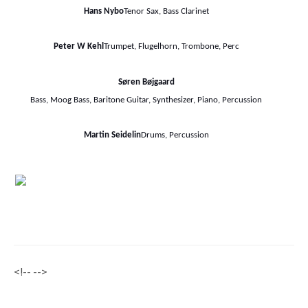
Hans Nybo
Tenor Sax, Bass Clarinet
Peter W Kehl
Trumpet, Flugelhorn, Trombone, Perc
Søren Bøjgaard
Bass, Moog Bass, Baritone Guitar, Synthesizer, Piano, Percussion
Martin Seidelin
Drums, Percussion
<!-- -->