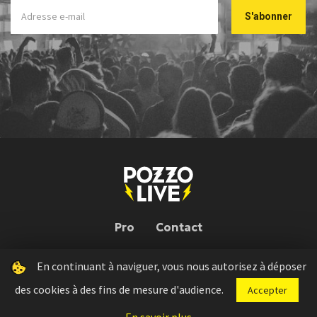
Pro
Contact
En continuant à naviguer, vous nous autorisez à déposer
Pozzo Live © 2026 | Conception : Pozzo Team, avec l'aide de
Bloop
des cookies à des fins de mesure d'audience.
Accepter
Press kit
Règlement concours
Mentions légales