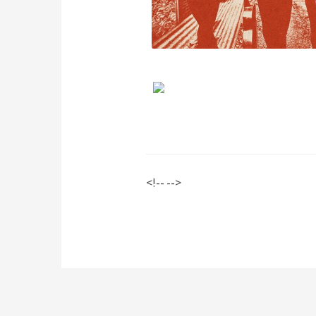
<!-- -->