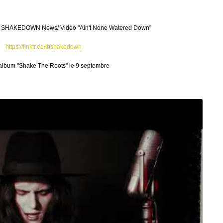
SHAKEDOWN News/ Vidéo "Ain't None Watered Down"
https://linktr.ee/tbshakedown
album "Shake The Roots" le 9 septembre