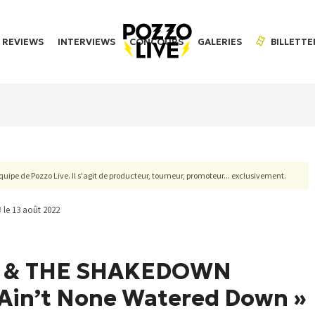
REVIEWS
INTERVIEWS
CONCOURS
GALERIES
BILLETTE
'équipe de Pozzo Live. Il s'agit de producteur, tourneur, promoteur... exclusivement.
le 13 août 2022
T & THE SHAKEDOWN
 Ain’t None Watered Down »