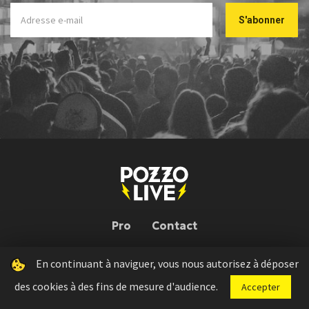
Pro
Contact
En continuant à naviguer, vous nous autorisez à déposer
Pozzo Live © 2026 | Conception : Pozzo Team, avec l'aide de
Bloop
des cookies à des fins de mesure d'audience.
Accepter
Press kit
Règlement concours
Mentions légales