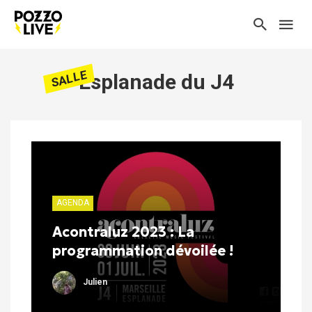
SALLE
Esplanade du J4
AGENDA
Acontraluz 2023 : La
programmation dévoilée !
Julien