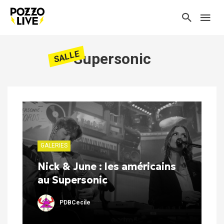
SALLE
Supersonic
GALERIES
Nick & June : les américains
au Supersonic
PDBCecile