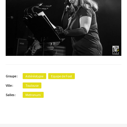
Groupe :
Astéréotypie
Equipe de Foot
Ville :
Toulouse
Salles :
Metronum