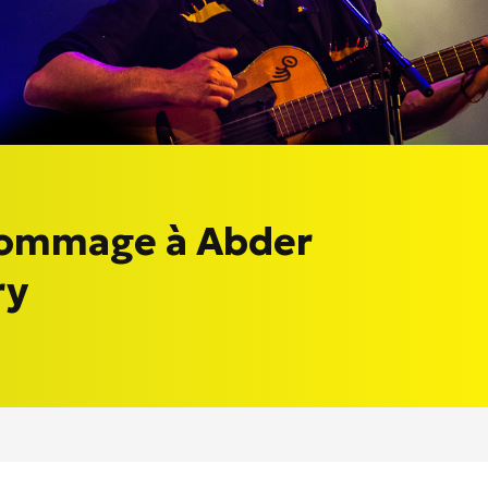
hommage à Abder
ry