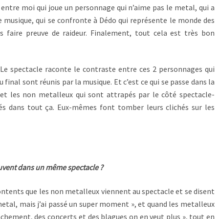
 entre moi qui joue un personnage qui n’aime pas le metal, qui a
e musique, qui se confronte à Dédo qui représente le monde des
 faire preuve de raideur. Finalement, tout cela est très bon
. Le spectacle raconte le contraste entre ces 2 personnages qui
 final sont réunis par la musique. Et c’est ce qui se passe dans la
ux et les non metalleux qui sont attrapés par le côté spectacle-
lés dans tout ça. Eux-mêmes font tomber leurs clichés sur les
rouvent dans un même spectacle ?
 contents que les non metalleux viennent au spectacle et se disent
 metal, mais j’ai passé un super moment », et quand les metalleux
anchement, des concerts et des blagues on en veut plus », tout en