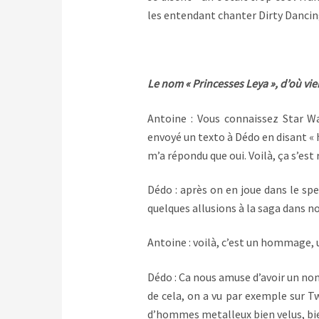
les entendant chanter Dirty Dancing,
Le nom « Princesses Leya », d’où vien
Antoine : Vous connaissez Star Wa
envoyé un texto à Dédo en disant « h
m’a répondu que oui. Voilà, ça s’est 
Dédo : après on en joue dans le sp
quelques allusions à la saga dans n
Antoine : voilà, c’est un hommage, u
Dédo : Ca nous amuse d’avoir un nom
de cela, on a vu par exemple sur T
d’hommes metalleux bien velus, bi