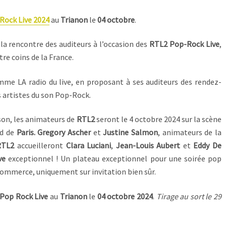
Rock Live 2024
au
Trianon
le
04 octobre
.
 la rencontre des auditeurs à l’occasion des
RTL2 Pop-Rock Live
,
re coins de la France.
me LA radio du live, en proposant à ses auditeurs des rendez-
s artistes du son Pop-Rock.
ison, les animateurs de
RTL2
seront le 4 octobre 2024 sur la scène
rd de
Paris.
Gregory Ascher
et
Justine Salmon
, animateurs de la
RTL2
accueilleront
Clara Luciani
,
Jean-Louis Aubert
et
Eddy De
ve
exceptionnel ! Un plateau exceptionnel pour une soirée pop
commerce, uniquement sur invitation bien sûr.
Pop Rock Live
au
Trianon
le
04 octobre 2024
.
Tirage au sort le 29