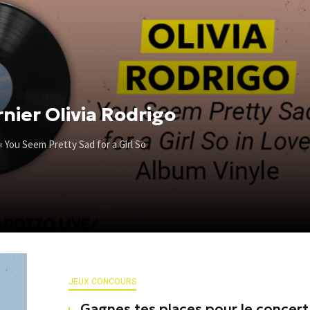
nier Olivia Rodrigo
« You Seem Pretty Sad for a Girl So
JEUX CONCOURS
Gagnes tes places pour le concert