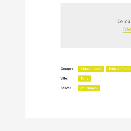
Ce jeu
Déc
Groupe :
Clara Luciani
Eddy de Pretto
Ville :
Paris
Salles :
Le Trianon