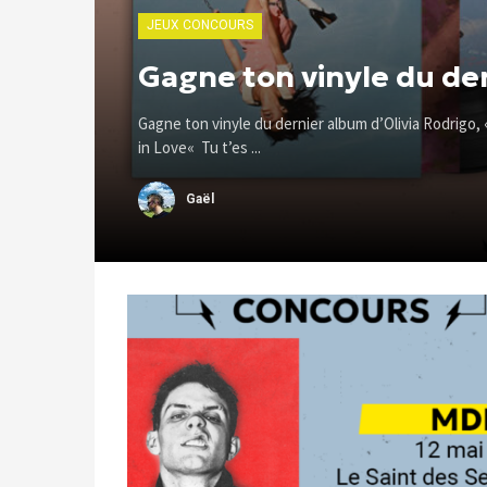
JEUX CONCOURS
Gagne ton vinyle du der
Gagne ton vinyle du dernier album d’Olivia Rodrigo, 
in Love« Tu t’es ...
Gaël