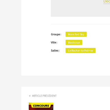
Déc
Groupe :
Mars Red Sky
Ville :
Bordeaux
Salles :
Le Rocher de Palmer
ARTICLE PRÉCÉDENT