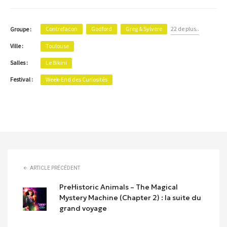
Contrefacon
Godford
Greg & Sylvere
22 de plus..
Groupe :
Ville :
Toulouse
Salles :
Le Bikini
Festival :
Week-End des Curiosités
ARTICLE PRÉCÉDENT
PreHistoric Animals – The Magical
Mystery Machine (Chapter 2) : la suite du
grand voyage