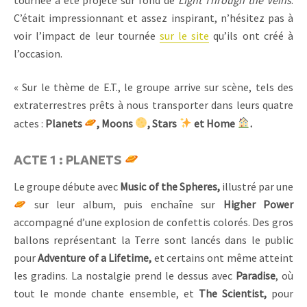
tournée a été projeté sur fond de
Light Through the Veins
.
C’était impressionnant et assez inspirant, n’hésitez pas à
voir l’impact de leur tournée
sur le site
qu’ils ont créé à
l’occasion.
« Sur le thème de E.T., le groupe arrive sur scène, tels des
extraterrestres prêts à nous transporter dans leurs quatre
.
actes :
Planets
, Moons
, Stars
et Home
ACTE 1 : PLANETS
Le groupe débute avec
Music of the Spheres,
illustré par une
sur leur album, puis enchaîne sur
Higher Power
accompagné d’une explosion de confettis colorés. Des gros
ballons représentant la Terre sont lancés dans le public
pour
Adventure of a Lifetime,
et certains ont même atteint
les gradins. La nostalgie prend le dessus avec
Paradise
, où
tout le monde chante ensemble, et
The Scientist,
pour