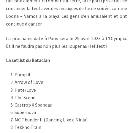
fait brutalement retomber sur terre, là le parti pris était de
continuer la teuf avec des musiques de fin de soirée, comme
Loona – Vamos a la playa. Les gens s’en amusaient et ont
continué à danser.
La prochaine date à Paris sera le 29 avril 2023 à L’Olympia.
Et il ne faudra pas non plus les louper au Hellfest !
La setlist du Bataclan
Pump it
Arrow of Love
Hate/Love
The Scene
Castrop X Spandau
Supernova
MC Thunder II (Dancing Like a Ninja)
Tekkno Train