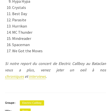
Hypa Hypa
Crystals
Best Day
Parasite
Hurrikan
MC Thunder
Mindreader
Spaceman
We Got the Moves
Si notre report du concert de Electric Callboy au Bataclan
vous a plus, venez jeter un oeil à nos
chroniques
et
interviews
.
Groupe :
Electric Callboy
Ville :
Paris