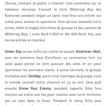
l’Arena, invitant le public à chanter tous ensemble sur ce
fabuleux morceau. S’ensuit le titre
Blitzkrieg Bop
des
Ramones pendant lequel un lapin rose fera son entrée sur
scène pour animer le spectacle. Voici qu’une nouvelle intro
arrive, mêlé d’images d’archives du groupe et des paroles de
Blitzkrieg Bop
,
I Love Rock’n’Roll
et
We Will Rock You
, une
bonne entrée en matière.
Green Day
arrive enfin sur scène en jouant
American Idiot
,
avec les premiers feux d’artifices, ça commence fort. La
salle quasi pleine se sent pousser des ailes et on peut
apercevoir les premiers slams. A peine terminé, le groupe
enchaîne avec
Holiday
, autre titre mythique du groupe, tout
le monde connait cette chanson et ça se voit. Sera joué
ensuite
Know Your Enemy
, pendant laquelle Billy fera
monter sur scène une fan pour chanter avec lui et terminer
par un saut dans la fosse. Pendant le show, Billy joue