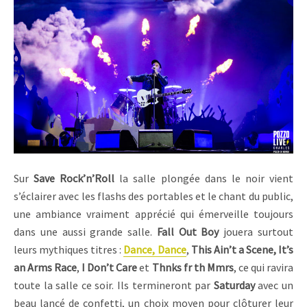
Sur
Save Rock’n’Roll
la salle plongée dans le noir vient
s’éclairer avec les flashs des portables et le chant du public,
une ambiance vraiment apprécié qui émerveille toujours
dans une aussi grande salle.
Fall Out Boy
jouera surtout
leurs mythiques titres :
Dance, Dance
,
This Ain’t a Scene, It’s
an Arms Race
,
I Don’t Care
et
Thnks fr th Mmrs
, ce qui ravira
toute la salle ce soir. Ils termineront par
Saturday
avec un
beau lancé de confetti, un choix moyen pour clôturer leur