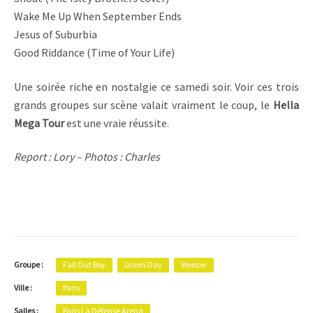
Wake Me Up When September Ends
Jesus of Suburbia
Good Riddance (Time of Your Life)
Une soirée riche en nostalgie ce samedi soir. Voir ces trois
grands groupes sur scène valait vraiment le coup, le
Hella
Mega Tour
est une vraie réussite.
Report : Lory – Photos : Charles
Groupe :
Fall Out Boy
Green Day
Weezer
Ville :
Paris
Salles :
Paris La Défense Arena