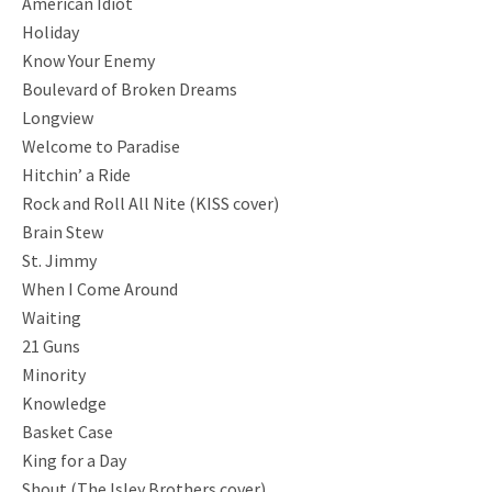
American Idiot
Holiday
Know Your Enemy
Boulevard of Broken Dreams
Longview
Welcome to Paradise
Hitchin’ a Ride
Rock and Roll All Nite (KISS cover)
Brain Stew
St. Jimmy
When I Come Around
Waiting
21 Guns
Minority
Knowledge
Basket Case
King for a Day
Shout (The Isley Brothers cover)