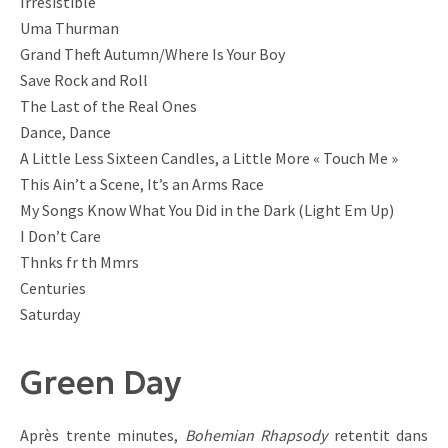
Irresistible
Uma Thurman
Grand Theft Autumn/Where Is Your Boy
Save Rock and Roll
The Last of the Real Ones
Dance, Dance
A Little Less Sixteen Candles, a Little More « Touch Me »
This Ain’t a Scene, It’s an Arms Race
My Songs Know What You Did in the Dark (Light Em Up)
I Don’t Care
Thnks fr th Mmrs
Centuries
Saturday
Green Day
Après trente minutes,
Bohemian Rhapsody
retentit dans