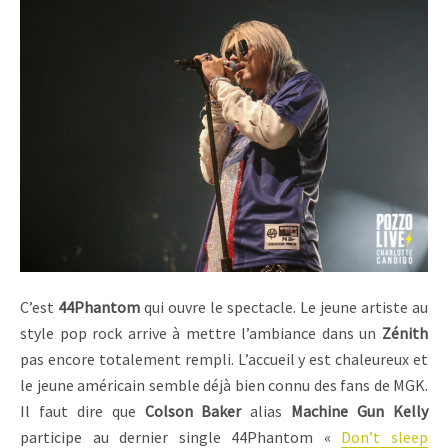
C’est
44Phantom
qui ouvre le spectacle. Le jeune artiste au
style pop rock arrive à mettre l’ambiance dans un
Zénith
pas encore totalement rempli. L’accueil y est chaleureux et
le jeune américain semble déjà bien connu des fans de MGK.
Il faut dire que
Colson Baker
alias
Machine Gun Kelly
participe au dernier single 44Phantom «
Don’t sleep