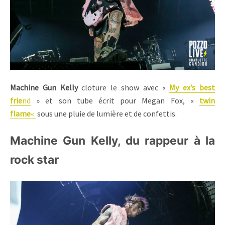
Machine Gun Kelly
cloture le show avec «
My ex’s best
frie
nd
» et son tube écrit pour Megan Fox, «
twin
flame
«
sous une pluie de lumière et de confettis.
Machine Gun Kelly, du rappeur à la
rock star