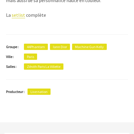
mais aussi de sa personnalité haute en couleur.
La
setlist
complète
Groupe :
44Phantom
Iann Dior
Machine Gun Kelly
Ville :
Paris
Salles :
Zénith Paris La Villette
Producteur :
Live nation