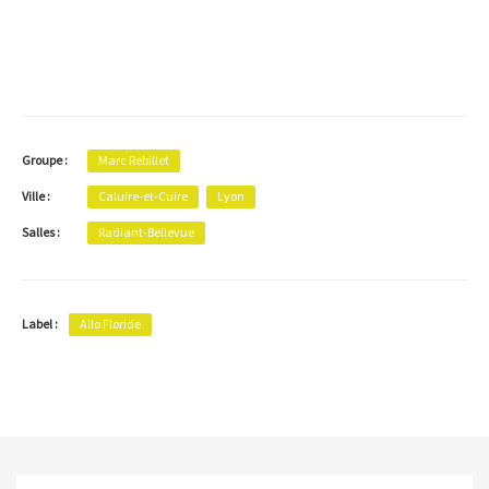
Groupe :
Marc Rebillet
Ville :
Caluire-et-Cuire
Lyon
Salles :
Radiant-Bellevue
Label :
Allo Floride