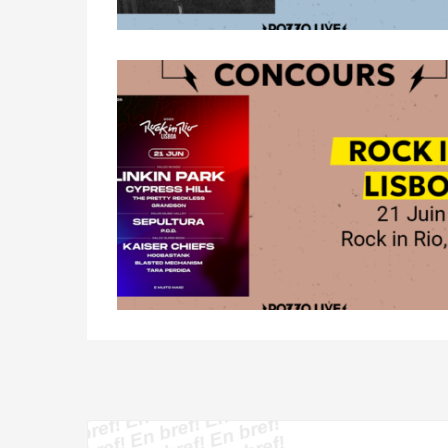
E
n
br
E
n
br
E
n
br
ef!
E
n
br
E
n
br
E
n
br
E
n
br
E
n
br
E
n
br
E
n
br
E
n
br
E
n
br
E
n
br
E
n
br
E
n
br
E
n
br
E
n
br
E
n
br
E
n
br
ef!
E
n
br
E
n
br
E
n
br
ef!
E
n
br
ef!
E
n
br
E
n
br
ef!
ef!