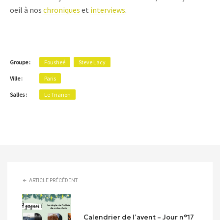
oeil à nos
chroniques
et
interviews
.
Groupe :
Fousheé
Steve Lacy
Ville :
Paris
Salles :
Le Trianon
ARTICLE PRÉCÉDENT
Calendrier de l’avent – Jour n°17