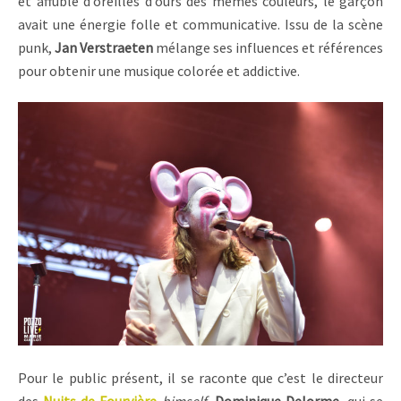
et affublé d’oreilles d’ours des mêmes couleurs, le garçon
avait une énergie folle et communicative. Issu de la scène
punk,
Jan Verstraeten
mélange ses influences et références
pour obtenir une musique colorée et addictive.
Pour le public présent, il se raconte que c’est le directeur
des
Nuits de Fourvière
himself
,
Dominique Delorme
, qui se