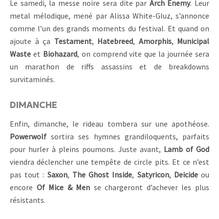
Le samedi, la messe noire sera dite par
Arch Enemy
. Leur
metal mélodique, mené par Alissa White-Gluz, s’annonce
comme l’un des grands moments du festival. Et quand on
ajoute à ça
Testament
,
Hatebreed
,
Amorphis
,
Municipal
Waste
et
Biohazard
, on comprend vite que la journée sera
un marathon de riffs assassins et de breakdowns
survitaminés.
DIMANCHE
Enfin, dimanche, le rideau tombera sur une apothéose.
Powerwolf
sortira ses hymnes grandiloquents, parfaits
pour hurler à pleins poumons. Juste avant,
Lamb of God
viendra déclencher une tempête de circle pits. Et ce n’est
pas tout :
Saxon
,
The Ghost Inside
,
Satyricon
,
Deicide
ou
encore
Of Mice & Men
se chargeront d’achever les plus
résistants.